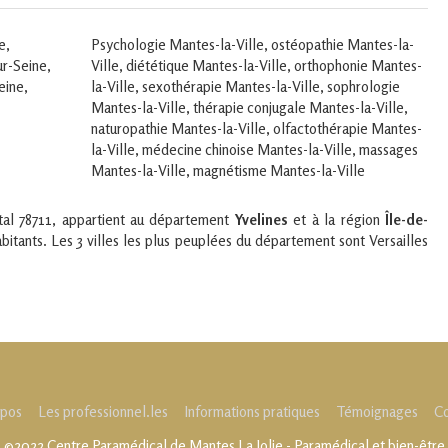
e
,
Psychologie Mantes-la-Ville
,
ostéopathie Mantes-la-
ur-Seine
,
Ville
,
diététique Mantes-la-Ville
,
orthophonie Mantes-
eine
,
la-Ville
,
sexothérapie Mantes-la-Ville
,
sophrologie
Mantes-la-Ville
,
thérapie conjugale Mantes-la-Ville
,
naturopathie Mantes-la-Ville
,
olfactothérapie Mantes-
la-Ville
,
médecine chinoise Mantes-la-Ville
,
massages
Mantes-la-Ville
,
magnétisme Mantes-la-Ville
tal 78711, appartient au département
Yvelines
et à la région
Île-de-
abitants. Les 3 villes les plus peuplées du département sont Versailles
opos
Les professionnel.les
Informations pratiques
Témoignages
Co
©2022 Centre Paramédical de Mantes La Jolie - Paramédical et bien-être